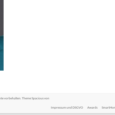
chte vorbehalten. Theme
Spacious
von
Impressum und DSGVO
Awards
SmartHo