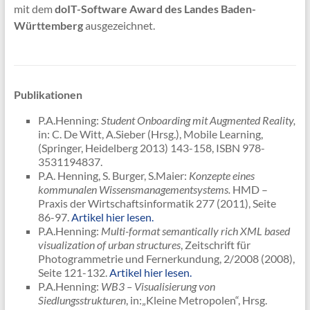
mit dem
doIT-Software Award des Landes Baden-
Württemberg
ausgezeichnet.
Publikationen
P.A.Henning:
Student Onboarding mit Augmented Reality,
in: C. De Witt, A.Sieber (Hrsg.), Mobile Learning,
(Springer, Heidelberg 2013) 143-158, ISBN 978-
3531194837.
P.A. Henning, S. Burger, S.Maier:
Konzepte eines
kommunalen Wissensmanagementsystems.
HMD –
Praxis der Wirtschaftsinformatik 277 (2011), Seite
86-97.
Artikel hier lesen.
P.A.Henning:
Multi-format semantically rich XML based
visualization of urban structures
, Zeitschrift für
Photogrammetrie und Fernerkundung, 2/2008 (2008),
Seite 121-132.
Artikel hier lesen.
P.A.Henning:
WB3 – Visualisierung von
Siedlungsstrukturen
, in:„Kleine Metropolen“, Hrsg.