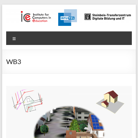
Zum
Inhalt
springen
Digitale
Menü
Bildung
und
WB3
IT