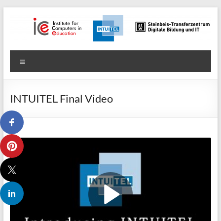
Zum
Inhalt
springen
Digitale
Menü
Bildung
und
INTUITEL Final Video
IT