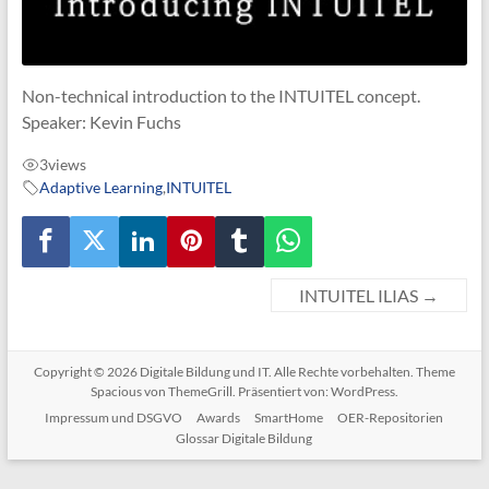
Non-technical introduction to the INTUITEL concept.
Speaker: Kevin Fuchs
3
views
Adaptive Learning
,
INTUITEL
INTUITEL ILIAS
→
Copyright © 2026
Digitale Bildung und IT
. Alle Rechte vorbehalten. Theme
Spacious
von ThemeGrill. Präsentiert von:
WordPress
.
Impressum und DSGVO
Awards
SmartHome
OER-Repositorien
Glossar Digitale Bildung