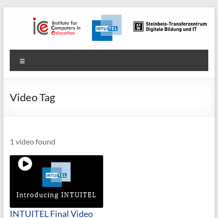
Zum
Inhalt
springen
Digitale
Menü
Bildung
und
Video Tag
IT
1 video found
INTUITEL Final Video