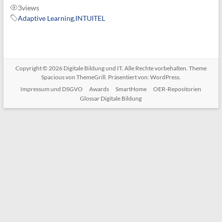
3
views
Adaptive Learning
,
INTUITEL
Copyright © 2026
Digitale Bildung und IT
. Alle Rechte vorbehalten. Theme
Spacious
von ThemeGrill. Präsentiert von:
WordPress
.
Impressum und DSGVO
Awards
SmartHome
OER-Repositorien
Glossar Digitale Bildung