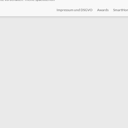
Impressum und DSGVO
Awards
SmartHo