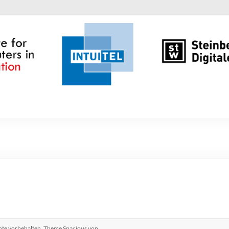
chte vorbehalten. Theme
Spacious
von