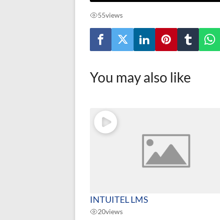
55
views
You may also like
INTUITEL LMS
20
views