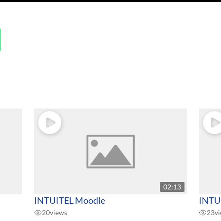
02:13
INTUITEL Moodle
INTUI
20
views
23
v