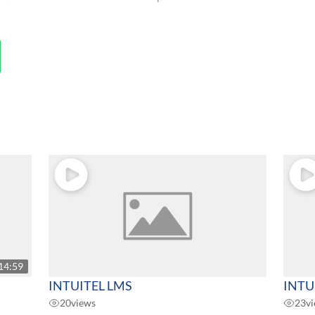
14:59
INTUITEL LMS
INTUI
20
views
23
v